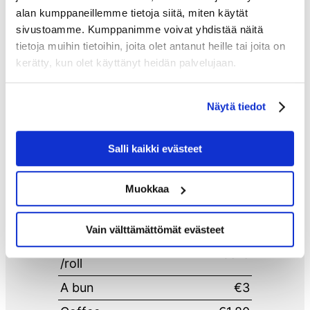
alan kumppaneillemme tietoja siitä, miten käytät
sivustoamme. Kumppanimme voivat yhdistää näitä
To-Go Snacks
tietoja muihin tietoihin, joita olet antanut heille tai joita on
kerätty, kun olet käyttänyt heidän palvelujaan.
Knitter offers snacks available for
purchase to-go during opening hours.
Näytä tiedot
We offer a changing selection of
Salli kaikki evästeet
smoothies, filled bagels/croissants/rolls,
buns, fresh porridge, chia puddings,
Muokkaa
coffee/tea, skyr yogurt snacks, and
refreshments.
Vain välttämättömät evästeet
Bagel/croissant
€3-6
/roll
A bun
€3