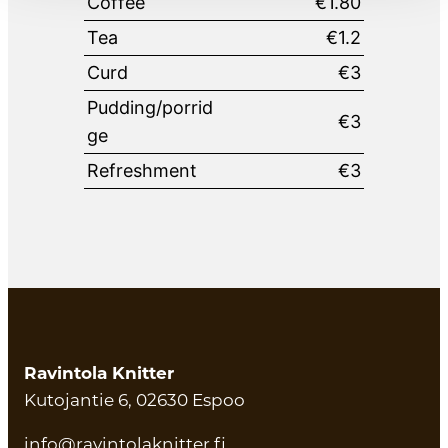
Coffee
€1.80
Tea
€1.2
Curd
€3
Pudding/porrid
€3
ge
Refreshment
€3
Ravintola Knitter
Kutojantie 6, 02630 Espoo
info@ravintolaknitter.fi