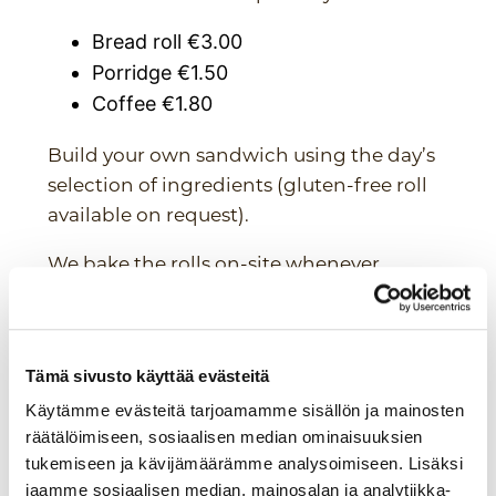
Bread roll €3.00
Porridge €1.50
Coffee €1.80
Build your own sandwich using the day’s
selection of ingredients (gluten-free roll
available on request).
We bake the rolls on-site whenever
possible and use leftover porridge from
the previous day in the dough to help
reduce food waste.
Tämä sivusto käyttää evästeitä
Käytämme evästeitä tarjoamamme sisällön ja mainosten
räätälöimiseen, sosiaalisen median ominaisuuksien
tukemiseen ja kävijämäärämme analysoimiseen. Lisäksi
jaamme sosiaalisen median, mainosalan ja analytiikka-