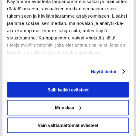
Käytämme evästeitä tarjoamamme sisällön ja mainosten
tuoretta parsaa, majoneesia ja
räätälöimiseen, sosiaalisen median ominaisuuksien
ranskankermaa
tukemiseen ja kävijämäärämme analysoimiseen. Lisäksi
jaamme sosiaalisen median, mainosalan ja analytiikka-
Kirkas perunasalaatti ja ravunpyrstöjä
alan kumppaneillemme tietoja siitä, miten käytät
sivustoamme. Kumppanimme voivat yhdistää näitä
noin 750 g (M,G) 14 €
tietoja muihin tietoihin, joita olet antanut heille tai joita on
– yrttiöljyssä marinoitua perunaa, retiisiä,
kerätty, kun olet käyttänyt heidän palvelujaan.
punasipulia, tillimajoneesia ja ravunpyrstöjä
Hillalla maustettu sima 1,5 litraa (Veg, G) 6,5
Näytä tiedot
€
Salli kaikki evästeet
Munkkirinkilä (L) 2,5 €/kpl
Tee tilaus!
Muokkaa
Vain välttämättömät evästeet