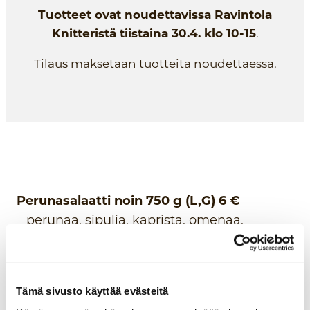
Tuotteet ovat noudettavissa Ravintola
Knitteristä tiistaina 30.4. klo 10-15
.
Tilaus maksetaan tuotteita noudettaessa.
Perunasalaatti noin 750 g (L,G) 6 €
– perunaa, sipulia, kaprista, omenaa,
majoneesia ja ranskankermaa
Perunasalaatti parsalla noin 750 g (L,G) 9
€
Tämä sivusto käyttää evästeitä
– perunaa, sipulia, kaprista, omenaa,