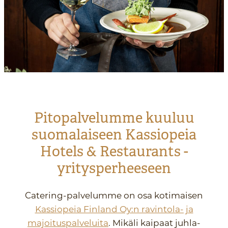
Pitopalvelumme kuuluu
suomalaiseen Kassiopeia
Hotels & Restaurants -
yritysperheeseen
Catering-palvelumme on osa kotimaisen
Kassiopeia Finland Oy:n ravintola- ja
majoituspalveluita
. Mikäli kaipaat juhla-