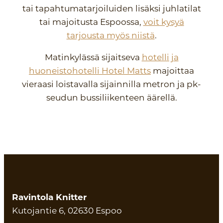
tai tapahtumatarjoiluiden lisäksi juhlatilat
tai majoitusta Espoossa,
voit kysyä
tarjousta myös niistä
.
Matinkylässä sijaitseva
hotelli ja
huoneistohotelli Hotel Matts
majoittaa
vieraasi loistavalla sijainnilla metron ja pk-
seudun bussiliikenteen äärellä.
Ravintola Knitter
Kutojantie 6, 02630 Espoo