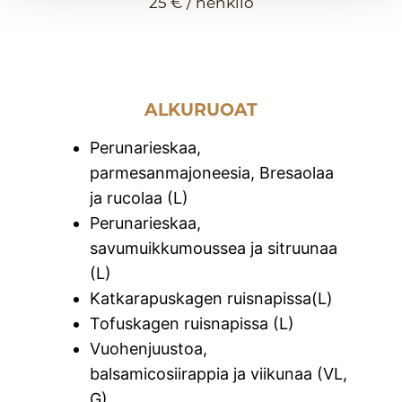
25 € / henkilö
ALKURUOAT
Perunarieskaa,
parmesanmajoneesia, Bresaolaa
ja rucolaa (L)
Perunarieskaa,
savumuikkumoussea ja sitruunaa
(L)
Katkarapuskagen ruisnapissa(L)
Tofuskagen ruisnapissa (L)
Vuohenjuustoa,
balsamicosiirappia ja viikunaa (VL,
G)