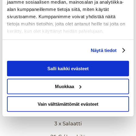
jaamme sosiaalisen median, mainosalan ja analytiikka-
2 x alkupala, 2 x salaatti, 1 x pääruoka, 1
alan kumppaneillemme tietoja siitä, miten käytät
x pääruoan lisuke, 1 x jälkiruoka
sivustoamme. Kumppanimme voivat yhdistää näitä
tietoja muihin tietoihin, joita olet antanut heille tai joita on
41 € / henkilö
kerätty, kun olet käyttänyt heidän palvelujaan.
Näytä tiedot
BUFFETMENU NO. 3
2 x alkupala, 2 x salaatti, 1 x jälkiruoka
Salli kaikki evästeet
32 € / henkilö
Muokkaa
Vain välttämättömät evästeet
BUFFETMENU NO. 4
3 x Salaatti