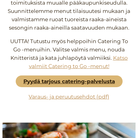
toimituksista muualle pääkaupunkiseudulla.
Suunnittelemme menut tilaisuutesi mukaan ja
valmistamme ruoat tuoreista raaka-aineista
sesongin raaka-aineilla saatavuuden mukaan.
UUTTA! Tutustu myös helppoihin Catering To
Go -menuihin. Valitse valmis menu, nouda
Knitteristä ja kata juhlapöytä valmiiksi.
Katso
valmiit Catering to Go -menut!
Pyydä tarjous catering-palvelusta
Varaus- ja peruutusehdot (pdf)