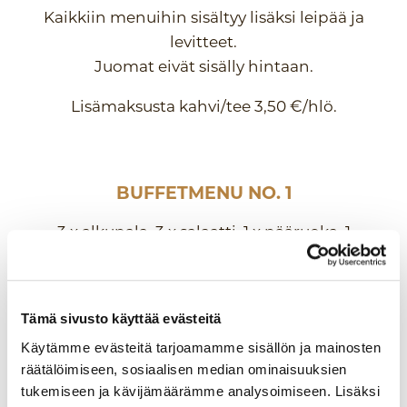
Kaikkiin menuihin sisältyy lisäksi leipää ja
levitteet.
Juomat eivät sisälly hintaan.
Lisämaksusta kahvi/tee 3,50 €/hlö.
BUFFETMENU NO. 1
3 x alkupala, 3 x salaatti, 1 x pääruoka, 1
x pääruoan lisuketta, 1 x jälkiruoka
48 € / henkilö
Tämä sivusto käyttää evästeitä
Käytämme evästeitä tarjoamamme sisällön ja mainosten
räätälöimiseen, sosiaalisen median ominaisuuksien
BUFFETMENU NO. 2
tukemiseen ja kävijämäärämme analysoimiseen. Lisäksi