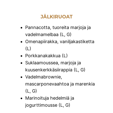
JÄLKIRUOAT
Pannacotta, tuoreita marjoja ja
vadelmamelbaa (L, G)
Omenapiirakka, vaniljakastiketta
(L)
Porkkanakakkua (L)
Suklaamoussea, marjoja ja
kuusenkerkkäsiirappia (L, G)
Vadelmabrownie,
mascarponevaahtoa ja marenkia
(L, G)
Marinoituja hedelmiä ja
jogurttimousse (L, G)