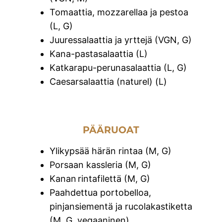
Tomaattia, mozzarellaa ja pestoa
(L, G)
Juuressalaattia ja yrttejä (VGN, G)
Kana-pastasalaattia (L)
Katkarapu-perunasalaattia (L, G)
Caesarsalaattia (naturel) (L)
PÄÄRUOAT
Ylikypsää härän rintaa (M, G)
Porsaan kassleria (M, G)
Kanan rintafilettä (M, G)
Paahdettua portobelloa,
pinjansiementä ja rucolakastiketta
(M, G, vegaaninen)