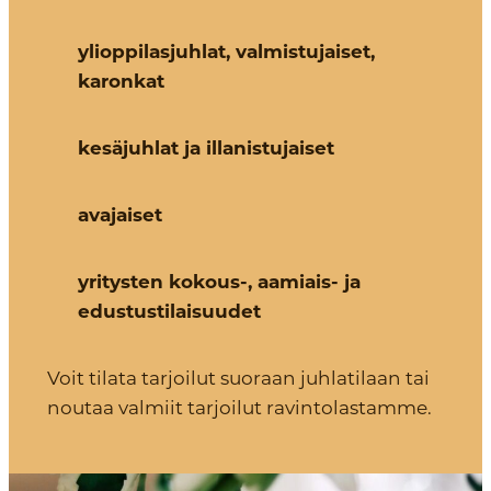
ylioppilasjuhlat, valmistujaiset,
karonkat
kesäjuhlat ja illanistujaiset
avajaiset
yritysten kokous-, aamiais- ja
edustustilaisuudet
Voit tilata tarjoilut suoraan juhlatilaan tai
noutaa valmiit tarjoilut ravintolastamme.